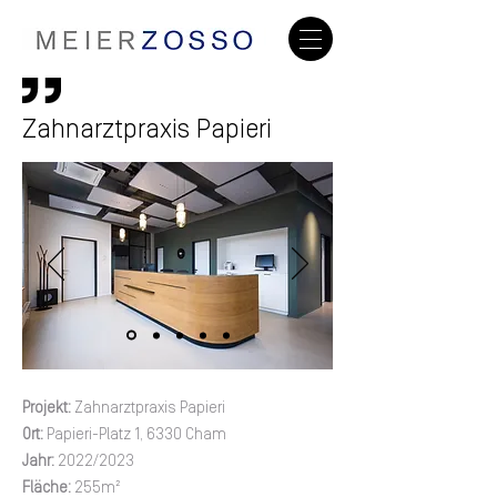
Zahnarztpraxis Papieri
Projekt:
Zahnarztpraxis Papieri
Ort:
Papieri-Platz 1, 6330 Cham
Jahr:
2022/2023
Fläche:
255
m²