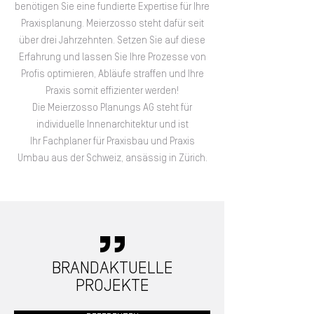
benötigen Sie eine fundierte Expertise für Ihre
Praxisplanung. Meierzosso steht dafür seit
über drei Jahrzehnten. Setzen Sie auf diese
Erfahrung und lassen Sie Ihre Prozesse von
Profis optimieren, Abläufe straffen und Ihre
Praxis somit effizienter werden!
Die Meierzosso Planungs AG steht für
individuelle Innenarchitektur und ist
Ihr Fachplaner für Praxisbau und Praxis
Umbau aus der Schweiz, ansässig in Zürich.
BRANDAKTUELLE
PROJEKTE