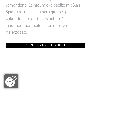
vorhandene Kleinräumigkeit sollte mit Glas,
Spiegeln und Licht einem grosszügig
wirkenden Gesamtbild weichen. Alle
Innenausbauarbeiten stammen von
Meierzosso.
ZURÜCK ZUR ÜBERSICHT
SO FINDEN
SIE UNS
Meier-Zosso Planungs AG
Eschenstrasse 10
CH-8603 Schwerzenbach