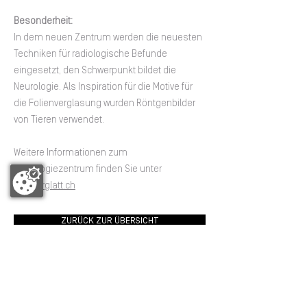
Besonderheit:
In dem neuen Zentrum werden die neuesten
Techniken für radiologische Befunde
eingesetzt, den Schwerpunkt bildet die
Neurologie. Als Inspiration für die Motive für
die Folienverglasung wurden Röntgenbilder
von Tieren verwendet.
Weitere Informationen zum
Radiologiezentrum finden Sie unter
www.rnrglatt.ch
ZURÜCK ZUR ÜBERSICHT