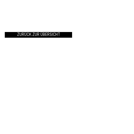
ZURÜCK ZUR ÜBERSICHT
MZ Generalunternehmer GmbH
Eschenstrasse 10